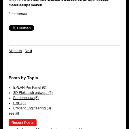
u op. Zo zit het ook met schema’s tekenen en de bijbehorende
materiaallijst maken.
Lees verder ...
All posts
Next
Posts by Topic
EPLAN Pro Panel
(6)
3D Elektrisch ontwerp
(5)
Bordenbouw
(5)
CAE
(3)
Efficient Engineering
(3)
see all
Recent Posts