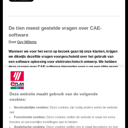
De tien meest gestelde vragen over CAE-
software
Door
Guy Willems
Wanneer we voor het eerst op bezoek gaan bij onze klanten, krijgen
we dikwijls dezelfde vragen voorgeschoteld over het gebruik van
een software oplossing voor elektrotechnisch ontwerp. We hebben
deze vragen over CAE-software hieronder voor u op een rijtje gezet.
Lees verder ...
Gerelateerde onderwerpen:
Efficient Engineering
,
CAE
,
EPLAN
ontwerp
,
Elektrisch ontwerp
Deze website maakt gebruik van de volgende
cookies:
Noodzakelijke cookies:
Deze cookies zijn nodig anders werkt de website
niet
Functionele cookies:
Deze cookies stellen de website in staat om extra
functies en persoonlijke instellingen aan te bieden
Analytische cookies:
Deze cookies stellen ons in staat bezoekers en hun