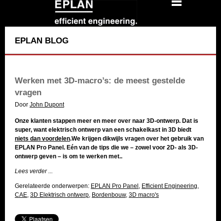
EPLAN BLOG
Werken met 3D-macro’s: de meest gestelde
vragen
Door
John Dupont
Onze klanten stappen meer en meer over naar 3D-ontwerp. Dat is
super, want elektrisch ontwerp van een schakelkast in 3D biedt
niets dan voordelen
.
We krijgen dikwijls vragen over het gebruik van
EPLAN Pro Panel. Eén van de tips die we – zowel voor 2D- als 3D-
ontwerp geven – is om te werken met..
Lees verder ...
Gerelateerde onderwerpen:
EPLAN Pro Panel
,
Efficient Engineering
,
CAE
,
3D Elektrisch ontwerp
,
Bordenbouw
,
3D macro's