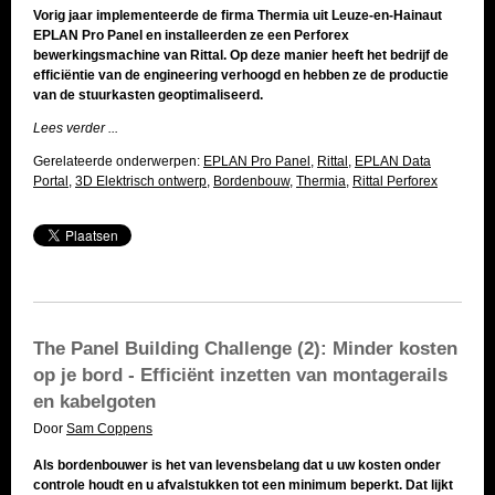
Vorig jaar implementeerde de firma Thermia uit Leuze-en-Hainaut
EPLAN Pro Panel en installeerden ze een Perforex
bewerkingsmachine van Rittal. Op deze manier heeft het bedrijf de
efficiëntie van de engineering verhoogd en hebben ze de productie
van de stuurkasten geoptimaliseerd.
Lees verder ...
Gerelateerde onderwerpen:
EPLAN Pro Panel
,
Rittal
,
EPLAN Data
Portal
,
3D Elektrisch ontwerp
,
Bordenbouw
,
Thermia
,
Rittal Perforex
The Panel Building Challenge (2): Minder kosten
op je bord - Efficiënt inzetten van montagerails
en kabelgoten
Door
Sam Coppens
Als bordenbouwer is het van levensbelang dat u uw kosten onder
controle houdt en u afvalstukken tot een minimum beperkt. Dat lijkt