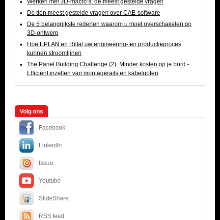
Werken met 3D-macro’s: de meest gestelde vragen
De tien meest gestelde vragen over CAE-software
De 5 belangrijkste redenen waarom u moet overschakelen op
3D-ontwerp
Hoe EPLAN en Rittal uw engineering- en productieproces
kunnen stroomlijnen
The Panel Building Challenge (2): Minder kosten op je bord -
Efficiënt inzetten van montagerails en kabelgoten
Volg ons
Facebook
LinkedIn
Issuu
Youtube
SlideShare
RSS feed