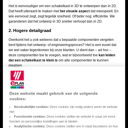
Het is eenvoudiger om een schakelkast in 3D te ontwerpen dan in 2D.
Dat heeft uiteraard te maken met
het visuele aspect
dat meespeelt. En
wie eenvoud zegt, zegt tegelijk snelheid. Of beter nog: efficiëntie. We
garanderen dat het ontwerp in 3D sneller verloopt dan in 2D.
2. Hogere detailgraad
Overkomt het u ook weleens dat u bepaalde componenten vergeten
bent tijdens het ontwerp- of engineeringsproces? Het is een euvel dat
we wel vaker tegenkomen bij onze klanten. U dient dan – ad hoc –
deze componenten toe te voegen, wat er bijvoorbeeld toe
kan leiden
dat een schakelkast te klein is
om alle componenten te kunnen
plaatsen.
Dat is verleden tijd met 3D-ontwerp. Dankzij de 3D-weergave, ook wel
het virtual prototype genoemd, beschikt de gebruiker over een hogere
detailgraad, waardoor
het plaatsen van componenten gemakkelijker
wordt
. Met 3D-ontwerp houdt de software automatisch rekening met de
Deze website maakt gebruik van de volgende
inbouwafstanden en minimumafstanden
die door de fabrikant zijn
cookies:
opgegeven, maar ook met de correcte positionering van onderdelen,
kabelgoten en montagerails. U bent in staat om op een eenvoudige
Noodzakelijke cookies:
Deze cookies zijn nodig anders werkt de website
manier aan
collision control
te doen, waardoor uw foutenlast drastisch
niet
verlaagt.
U ontdekt uw fouten immers in het virtual prototype en niet
Functionele cookies:
Deze cookies stellen de website in staat om extra
meer tijdens het productieproces
. Tijdswinst gegarandeerd!
functies en persoonlijke instellingen aan te bieden
Analytische cookies:
Deze cookies stellen ons in staat bezoekers en hun