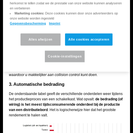
herkomst te tellen zodat we de prestatie van onze website kunnen analyseren
en verbeteren
Marketing cookies:
Deze cookies kunnen door onze adverteerders op
onze website worden ingesteld
Gegevensbescherming
Imprint
Alles afwijzen
Alle cookies accepteren
Cookie-instellingen
3D-software houdt onder meer rekening met inbouwafstanden,
waardoor u makkelijker aan collision control kunt doen.
3. Automatische bedrading
De onderstaande tabel geeft de verschillende onderdelen weer tijdens
het productieproces van een schakelkast. Wat opvalt:
de bedrading (of
wiring) is het meest tijdsconsumerende onderdeel bij de productie
van een distributiebord
. Het is logischerwijze hier dat het grootste
rendement te halen valt.