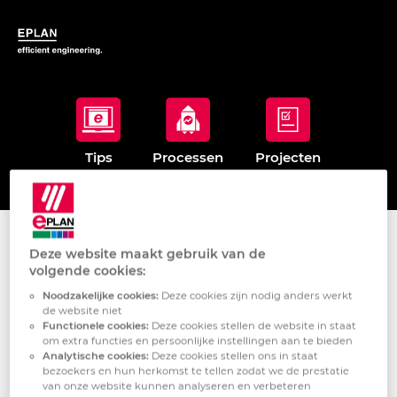
Tips
Processen
Projecten
HOME
PROCESOPTIMALISATIE
Deze website maakt gebruik van de
volgende cookies:
Noodzakelijke cookies:
Deze cookies zijn nodig anders werkt
de website niet
Functionele cookies:
Deze cookies stellen de website in staat
om extra functies en persoonlijke instellingen aan te bieden
Analytische cookies:
Deze cookies stellen ons in staat
bezoekers en hun herkomst te tellen zodat we de prestatie
van onze website kunnen analyseren en verbeteren