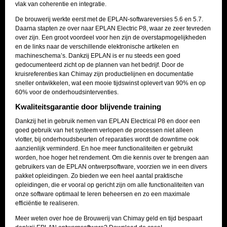
vlak van coherentie en integratie.
De brouwerij werkte eerst met de EPLAN-softwareversies 5.6 en 5.7.
Daarna stapten ze over naar EPLAN Electric P8, waar ze zeer tevreden
over zijn. Een groot voordeel voor hen zijn de overstapmogelijkheden
en de links naar de verschillende elektronische artikelen en
machineschema’s. Dankzij EPLAN is er nu steeds een goed
gedocumenteerd zicht op de plannen van het bedrijf. Door de
kruisreferenties kan Chimay zijn productielijnen en documentatie
sneller ontwikkelen, wat een mooie tijdswinst oplevert van 90% en op
60% voor de onderhoudsinterventies.
Kwaliteitsgarantie door blijvende training
Dankzij het in gebruik nemen van EPLAN Electrical P8 en door een
goed gebruik van het systeem verlopen de processen niet alleen
vlotter, bij onderhoudsbeurten of reparaties wordt de downtime ook
aanzienlijk verminderd. En hoe meer functionaliteiten er gebruikt
worden, hoe hoger het rendement. Om die kennis over te brengen aan
gebruikers van de EPLAN ontwerpsoftware, voorzien we in een divers
pakket opleidingen. Zo bieden we een heel aantal praktische
opleidingen, die er vooral op gericht zijn om alle functionaliteiten van
onze software optimaal te leren beheersen en zo een maximale
efficiëntie te realiseren.
Meer weten over hoe de Brouwerij van Chimay geld en tijd bespaart