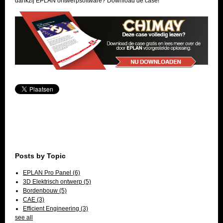
dankzij EPLAN ontwerpsoftware? Download de case!
Posts by Topic
EPLAN Pro Panel
(6)
3D Elektrisch ontwerp
(5)
Bordenbouw
(5)
CAE
(3)
Efficient Engineering
(3)
see all