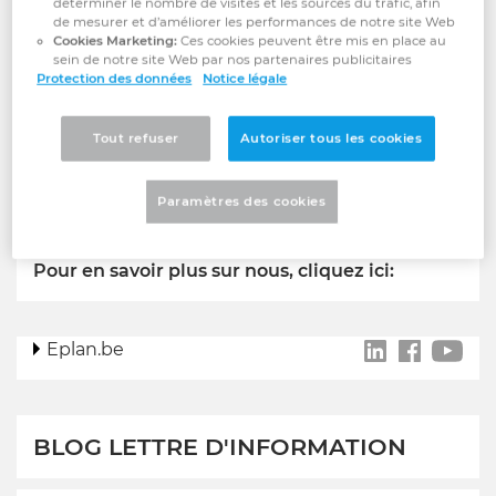
déterminer le nombre de visites et les sources du trafic, afin
de mesurer et d’améliorer les performances de notre site Web
Cookies Marketing:
Ces cookies peuvent être mis en place au
sein de notre site Web par nos partenaires publicitaires
A PROPOS DE CE BLOG
Protection des données
Notice légale
Découvrez notre blog avec des sujets d'actualité
Tout refuser
Autoriser tous les cookies
sur les nouvelles tendances en ingénierie, des
projets passionnants et les dernières mises à
Paramètres des cookies
jour sur notre logiciel EPLAN.
Pour en savoir plus sur nous, cliquez ici:
Eplan.be
http://www.
https:/
htt
BLOG LETTRE D'INFORMATION